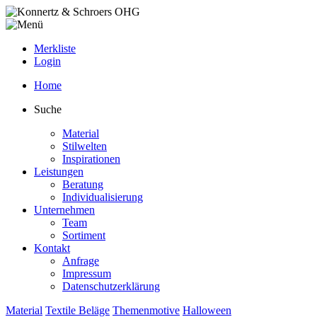
Merkliste
Login
Home
Suche
Material
Stilwelten
Inspirationen
Leistungen
Beratung
Individualisierung
Unternehmen
Team
Sortiment
Kontakt
Anfrage
Impressum
Datenschutzerklärung
Material
Textile Beläge
Themenmotive
Halloween